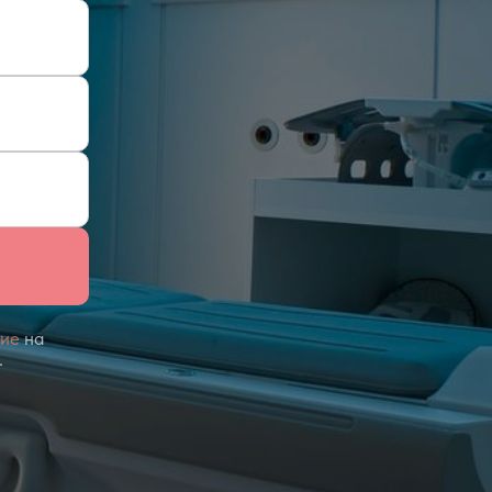
сие
на
.