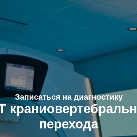
Записаться на диагностику
Т краниовертебральн
перехода